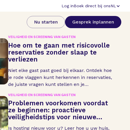
Log in
Boek direct bij ons
NL
Nu starten
Gesprek inplannen
VEILIGHEID EN SCREENING VAN GASTEN
Hoe om te gaan met risicovolle
reservaties zonder slaap te
verliezen
Niet elke gast past goed bij elkaar. Ontdek hoe
je rode vlaggen kunt herkennen in reservaties,
de juiste vragen kunt stellen en je
accommodatie kunt beschermen zonder
VEILIGHEID EN SCREENING VAN GASTEN
geweldige gasten af te wijzen.
Problemen voorkomen voordat
ze beginnen: proactieve
veiligheidstips voor nieuwe
verhuurders
Is hosting nieuw voor u? Leer hoe u uw huis,