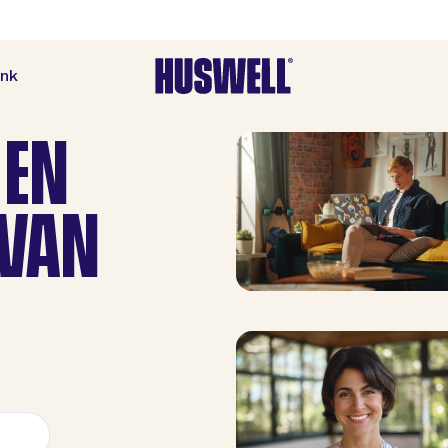
ank
 EN
 VAN