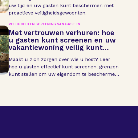
uw tijd en uw gasten kunt beschermen met
proactieve veiligheidsgewoonten.
VEILIGHEID EN SCREENING VAN GASTEN
Met vertrouwen verhuren: hoe
u gasten kunt screenen en uw
vakantiewoning veilig kunt
houden
Maakt u zich zorgen over wie u host? Leer
hoe u gasten effectief kunt screenen, grenzen
kunt stellen om uw eigendom te beschermen
en een veilige omgeving kunt creëren voor
zowel u als uw bezoekers.