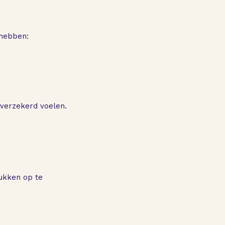
 hebben:
lfverzekerd voelen.
ukken op te