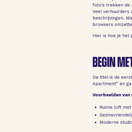
foto's trekken de
Veel verhuurders z
beschrijvingen. Ma
browsers omzetten
Hier is hoe je het
BEGIN MET
De titel is de eer
Apartment” en ga 
Voorbeelden van s
Ruime loft met 
Gezinsvriendel
Moderne studio