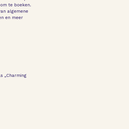
 om te boeken.
k van algemene
len en meer
als „Charming