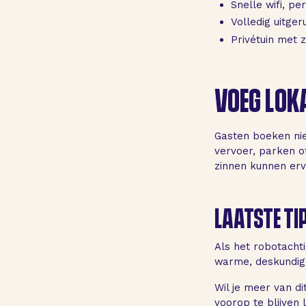
Snelle wifi, p
Volledig uitg
Privétuin met 
VOEG LOK
Gasten boeken nie
vervoer, parken of
zinnen kunnen erv
LAATSTE TI
Als het robotachti
warme, deskundige
Wil je meer van di
voorop te blijven 