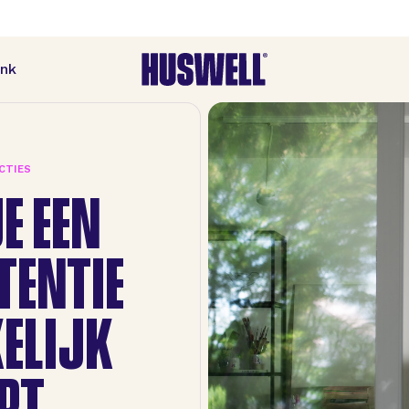
ank
CTIES
E EEN
TENTIE
ELIJK
RT