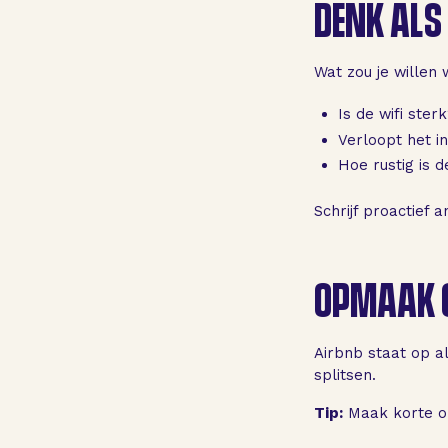
DENK ALS
Wat zou je willen
Is de wifi ster
Verloopt het i
Hoe rustig is d
Schrijf proactief 
OPMAAK G
Airbnb staat op a
splitsen.
Tip:
Maak korte op