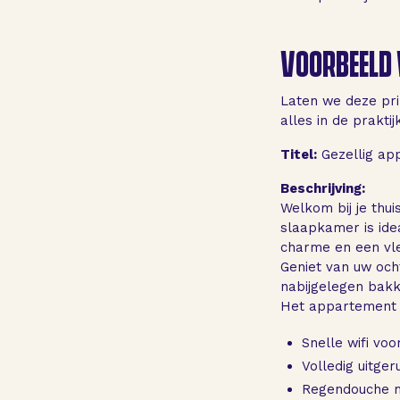
VOORBEELD 
Laten we deze prin
alles in de praktij
Titel:
Gezellig ap
Beschrijving:
Welkom bij je thu
slaapkamer is idea
charme en een vle
Geniet van uw och
nabijgelegen bakk
Het appartement 
Snelle wifi vo
Volledig uitge
Regendouche me