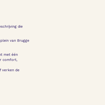
chrijving die
plein van Brugge
ent met één
ar comfort,
of verken de