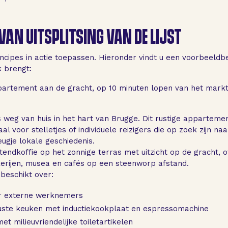
VAN UITSPLITSING VAN DE LIJST
cipes in actie toepassen. Hieronder vindt u een voorbeeldbes
k brengt:
partement aan de gracht, op 10 minuten lopen van het markt
is weg van huis in het hart van Brugge. Dit rustige appartem
al voor stelletjes of individuele reizigers die op zoek zijn na
ugje lokale geschiedenis.
tendkoffie op het zonnige terras met uitzicht op de gracht, 
erijen, musea en cafés op een steenworp afstand.
beschikt over:
or externe werknemers
ruste keuken met inductiekookplaat en espressomachine
t milieuvriendelijke toiletartikelen